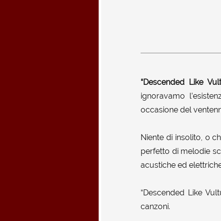
“Descended Like Vult
ignoravamo l’esisten
occasione del ventenna
Niente di insolito, o c
perfetto di melodie sc
acustiche ed elettriche
“Descended Like Vultu
canzoni.