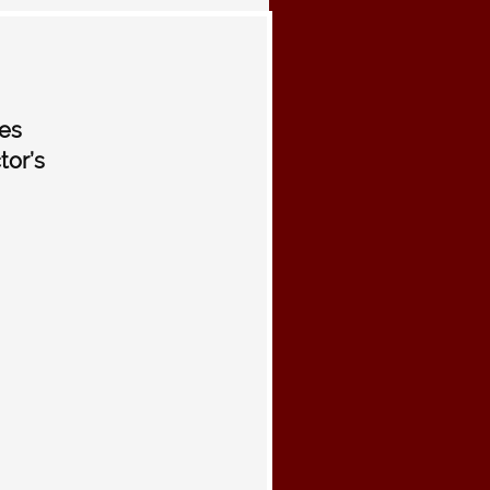
es
tor’s