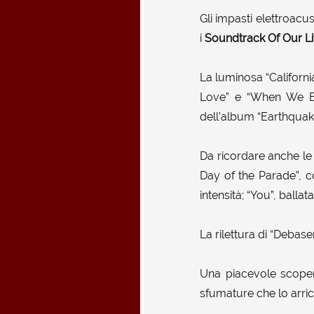
Gli impasti elettroacu
i
Soundtrack Of Our L
La luminosa “Californi
Love” e “When We B
dell’album “Earthquak
Da ricordare anche le 
Day of the Parade”, c
intensità; “You”, balla
La rilettura di “Debaser
Una piacevole scopert
sfumature che lo arri