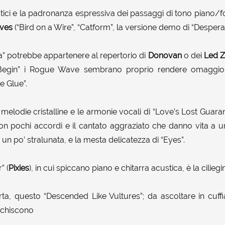
stici e la padronanza espressiva dei passaggi di tono piano/f
ives
(“Bird on a Wire”, “Catform”, la versione demo di “Desperat
a” potrebbe appartenere al repertorio di
Donovan
o dei
Led Z
egin” i Rogue Wave sembrano proprio rendere omaggi
e Glue”.
melodie cristalline e le armonie vocali di “Love’s Lost Guara
on pochi accordi e il cantato aggraziato che danno vita a u
ta un po’ stralunata, e la mesta delicatezza di “Eyes”.
” (
Pixies
), in cui spiccano piano e chitarra acustica, è la ciliegi
a, questo “Descended Like Vultures”; da ascoltare in cuffia
cchiscono