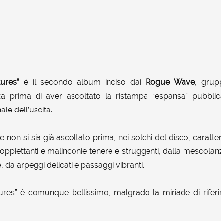
ures”
è il secondo album inciso dai
Rogue Wave
, grup
za prima di aver ascoltato la ristampa “espansa” pubbli
le dell’uscita.
he non si sia già ascoltato prima, nei solchi del disco, caratte
oppiettanti e malinconie tenere e struggenti, dalla mescolanza
, da arpeggi delicati e passaggi vibranti.
res” è comunque bellissimo, malgrado la miriade di riferim