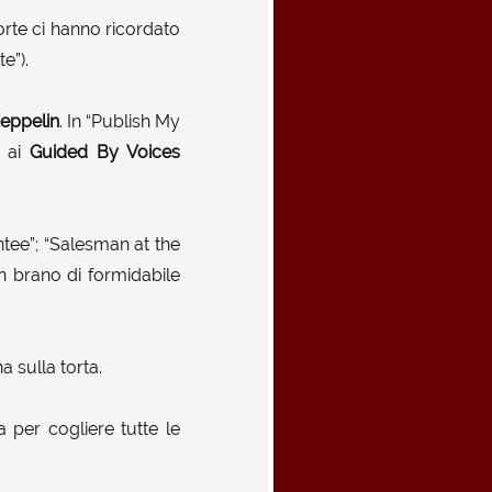
orte ci hanno ricordato
e”).
eppelin
. In “Publish My
o ai
Guided By Voices
ntee”; “Salesman at the
n brano di formidabile
na sulla torta.
 per cogliere tutte le