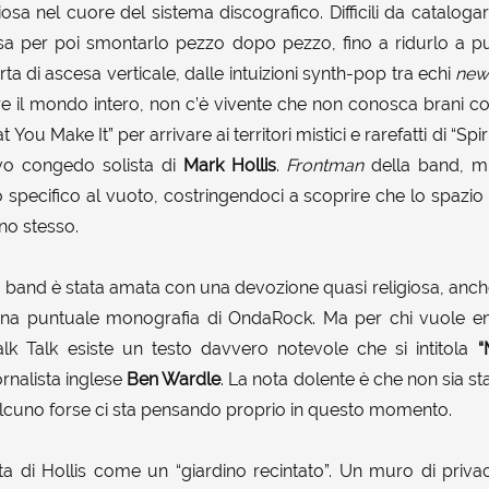
sa nel cuore del sistema discografico. Difficili da catalogar
a per poi smontarlo pezzo dopo pezzo, fino a ridurlo a pu
ta di ascesa verticale, dalle intuizioni synth-pop tra echi
new
re il mondo intero, non c’è vivente che non conosca brani co
 You Make It” per arrivare ai territori mistici e rarefatti di “Sp
tivo congedo solista di
Mark Hollis
.
Frontman
della band, mi
 specifico al vuoto, costringendoci a scoprire che lo spazio
no stesso.
i la band è stata amata con una devozione quasi religiosa, anch
 una puntuale monografia di OndaRock. Ma per chi vuole ent
alk Talk esiste un testo davvero notevole che si intitola
“
iornalista inglese
Ben Wardle
. La nota dolente è che non sia st
lcuno forse ci sta pensando proprio in questo momento.
ta di Hollis come un “giardino recintato”. Un muro di priva