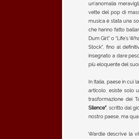
un’anomalia meraviglio
vette del pop di mass
musica è stata una sor
che hanno fatto balla
Dum Girl” o “Life’s What
Stock”, fino al defini
insegnato a dare peso
più eloquente del suo
In Italia, paese in cu
articolo, esiste solo
trasformazione dei T
Silence”
, scritto dal g
nostro paese, ma qua
Wardle descrive la vi