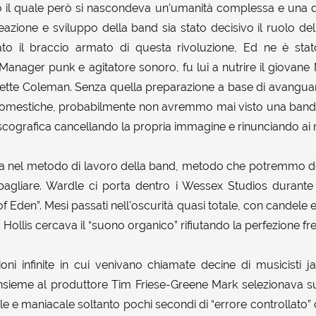
 il quale però si nascondeva un’umanità complessa e una disc
eazione e sviluppo della band sia stato decisivo il ruolo de
to il braccio armato di questa rivoluzione, Ed ne è stato
Manager punk e agitatore sonoro, fu lui a nutrire il giovane 
nette Coleman. Senza quella preparazione a base di avangua
 domestiche, probabilmente non avremmo mai visto una band 
discografica cancellando la propria immagine e rinunciando ai rito
ava nel metodo di lavoro della band, metodo che potremmo de
 sbagliare. Wardle ci porta dentro i Wessex Studios durante
f Eden”. Mesi passati nell'oscurità quasi totale, con candele 
. Hollis cercava il “suono organico” rifiutando la perfezione f
sioni infinite in cui venivano chiamate decine di musicisti 
Insieme al produttore Tim Friese-Greene Mark selezionava 
e maniacale soltanto pochi secondi di “errore controllato” o