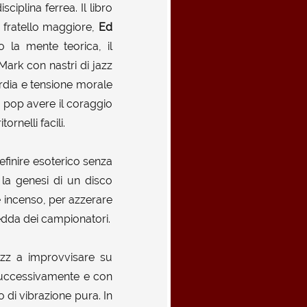
iplina ferrea. Il libro
l fratello maggiore,
Ed
 la mente teorica, il
Mark con nastri di jazz
rdia e tensione morale
pop avere il coraggio
rnelli facili.
finire esoterico senza
 la genesi di un disco
e incenso, per azzerare
redda dei campionatori.
jazz a improvvisare su
successivamente e con
 di vibrazione pura. In