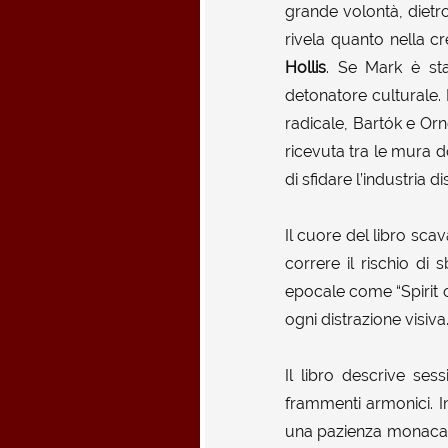
grande volontà, dietro
rivela quanto nella cr
Hollis
. Se Mark è sta
detonatore culturale. 
radicale, Bartók e Or
ricevuta tra le mura
di sfidare l’industria 
Il cuore del libro sc
correre il rischio di
epocale come “Spirit o
ogni distrazione visiva
Il libro descrive ses
frammenti armonici. 
una pazienza monacale 