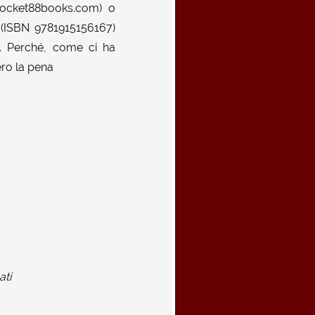
w.rocket88books.com) o
k (ISBN 9781915156167)
a. Perché, come ci ha
ero la pena
ati