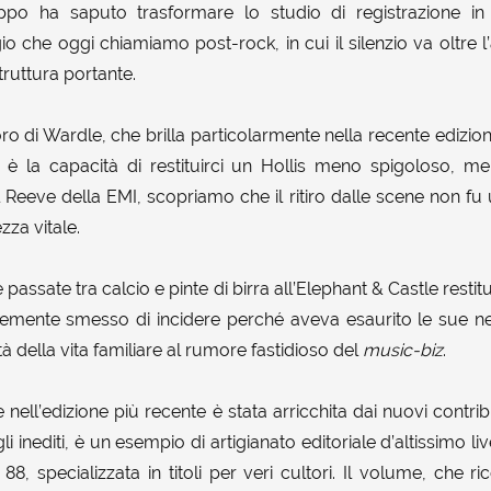
po ha saputo trasformare lo studio di registrazione in
io che oggi chiamiamo post-rock, in cui il silenzio va oltre 
ruttura portante.
ro di Wardle, che brilla particolarmente nella recente edizio
, è la capacità di restituirci un Hollis meno spigoloso, me
 Reeve della EMI, scopriamo che il ritiro dalle scene non fu 
zza vitale.
passate tra calcio e pinte di birra all’Elephant & Castle resti
emente smesso di incidere perché aveva esaurito le sue ne
à della vita familiare al rumore fastidioso del
music-biz
.
 nell’edizione più recente è stata arricchita dai nuovi contrib
li inediti, è un esempio di artigianato editoriale d’altissimo liv
8, specializzata in titoli per veri cultori. Il volume, che r