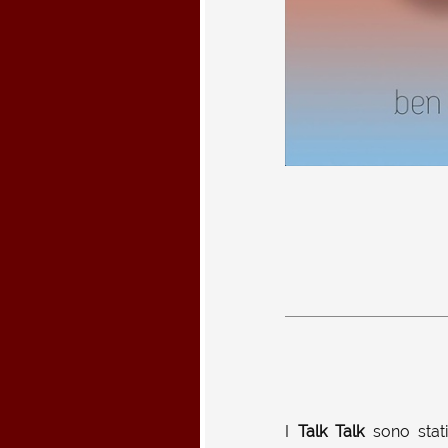
I
Talk Talk
sono stat