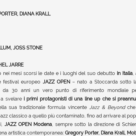
ORTER, DIANA KRALL
LUM, JOSS STONE
HEL JARRE
nei mesi scorsi le date e i luoghi del suo debutto
in Italia
,
re festival europeo
JAZZ OPEN
– nato a Stoccarda sotto la 
da 30 anni un vero punto di riferimento mondiale p
a a svelare
i primi protagonisti di una line up che si preann
lla sua tradizionale formula vincente
Jazz & Beyond
che 
azz classico a quello più contaminato, fino ad arrivare al pop 
i,
JAZZ OPEN Modena
, sempre sotto la direzione di Schl
cena artistica contemporanea:
Gregory Porter, Diana Krall, Mo