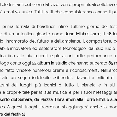
ettrizzanti esibizioni dal vivo, veri e propri rituali collettivi e
à emotiva unica. Tutti tratti che conquisteranno anche il p
rima tornata di headliner, infine, l’ultimo giorno del fes
one di un autentico gigante come
Jean-Michel Jarre
, il
18 lu
rio, innamorato del futuro e dell’ambiente, il compositore, 
abile innovatore ed esploratore tecnologico, dal suo ruolo d
ica fino alle più recenti esplorazioni nelle performance in
alogo conta oggi
22 album in studio
che hanno superato
85 m
 fatto vincere numerosi premi e riconoscimenti. Nell’arco
ciato un segno indelebile esibendosi davanti a milioni di 
lcuni dei luoghi più iconici di tutto il pianeta e in si
e e proprie tele per la sua musica e per i suoi messaggi a
eserto del Sahara, da Piazza Tienanmen alla Torre Eiffel e alla
les
. A questi luoghi straordinari si aggiungerà anche la mo
 del festival.