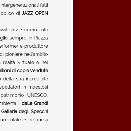
 intergenerazionali fatti
ubblico di
JAZZ OPEN
tival sarà sicuramente
glio
sempre in Piazza
performer e produttore
i pioniere nell’ambito
 realtà virtuale e nel
ilioni di copie vendute
 della sua incredibile
spettatori in maestosi
ti patrimonio UNESCO,
mbientali,
dalle Grandi
 Galleria degli Specchi
numentale esibizione a