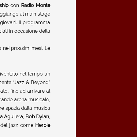
ship
con
Radio
Monte
aggiunge al main stage
 giovani. Il programma
ati in occasione della
a nei prossimi mesi. Le
iventato nel tempo un
incente “Jazz & Beyond”
to, fino ad arrivare al
 grande arena musicale,
e spazia dalla musica
na Aguilera
,
Bob Dylan
,
 del jazz come
Herbie