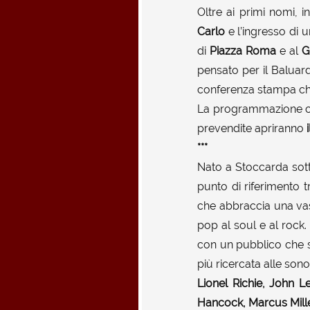
Oltre ai primi nomi, i
Carlo
e l’ingresso di u
di
Piazza Roma
e al
Gi
pensato per il Baluar
conferenza stampa che
La programmazione 
prevendite apriranno
***
Nato a Stoccarda sotto
punto di riferimento t
che abbraccia una vas
pop al soul e al rock.
con un pubblico che 
più ricercata alle son
Lionel Richie, John 
Hancock, Marcus Mille