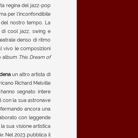
ata regina del jazz-pop
ma per l’inconfondibile
li del nostro tempo. La
di cool jazz, swing e
eatrale denso di ritmo
l vivo le composizioni
imo album
This Dream of
dena
un altro artista di
ricano Richard Melville
e hanno segnato intere
val con la sua astronave
iconfermando ancora una
ollaborato con leggende
la sua visione artistica
ie
. Nel 2023 pubblica il