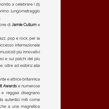
 mondo a celebrare i 25
o primo lungometraggio
.
ione di
Jamie Cullum
e
azz, pop e rock, per la
uccesso internazionale
 musicisti più innovativi
i e sui palchi dei più
, oltre ad esibirsi alla
te e attrice britannica
rit Awards
e numerose
nk e reggae disegnano
 da autentici miti come
nche a una magnetica