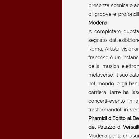
presenza scenica e ad el
di groove e profondit
Modena
.
A completare questa p
segnato dall’esibizi
Roma. Artista visiona
francese è un instanc
della musica elettron
metaverso. Il suo cat
nel mondo e gli hanno
carriera Jarre ha las
concerti-evento in a
trasformandoli in ver
Piramidi d’Egitto al D
del Palazzo di Versail
Modena per la chiusura