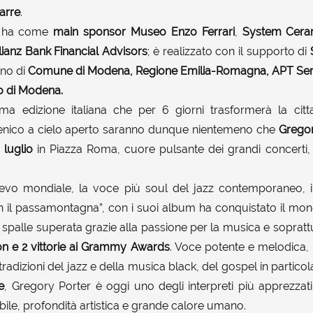
arre
.
a
ha come
main sponsor
Museo Enzo Ferrari
,
System Ceram
lianz Bank Financial Advisors
; è realizzato con il supporto di
gno di
Comune di Modena, Regione Emilia-Romagna, APT Ser
 di Modena.
ma edizione italiana che per 6 giorni trasformerà la citt
cenico a cielo aperto saranno dunque nientemeno che
Grego
 luglio
in Piazza Roma, cuore pulsante dei grandi concerti,
ilievo mondiale, la voce più soul del jazz contemporaneo, i
on il passamontagna”, con i suoi album ha conquistato il mond
lle spalle superata grazie alla passione per la musica e soprat
on e 2 vittorie ai Grammy Awards
. Voce potente e melodica, 
 tradizioni del jazz e della musica black, del gospel in particol
e
, Gregory Porter è oggi uno degli interpreti più apprezza
ile, profondità artistica e grande calore umano.