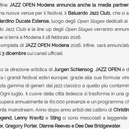
nfine
JAZZ OPEN Modena
annuncia anche la media partner
na nuova venue per il festival, il
Baluardo Jazz Club,
che si 
ardino Ducale Estense,
luogo degli
Open Stages
dedicati ai
do Jazz Club e la line up degli
Open Stages
verranno annunci
 si terrà a Modena il 18 febbraio 2026.
completa di
JAZZ OPEN Modena
2026, infine, sarà annunciat
il 3 dicembre
sui canali ufficiali.
 la direzione artistica di
Jurgen
Schlensog
,
JAZZ OPEN
è d
ra i grandi festival estivi europei, grazie alla sua formula v
ta gamma di generi: dal jazz classico a quello più contamina
 Ogni luglio, il cuore della città tedesca si trasforma in una
supera annualmente le 60.000 presenze e un programma ch
orità mainstream. Anno dopo anno artisti del calibro di
Christi
Legend, Lenny Kravitz
e
Sting
si sono mescolati a leggende
r, Gregory Porter, Dianne Reeves e Dee Dee Bridgewater
.