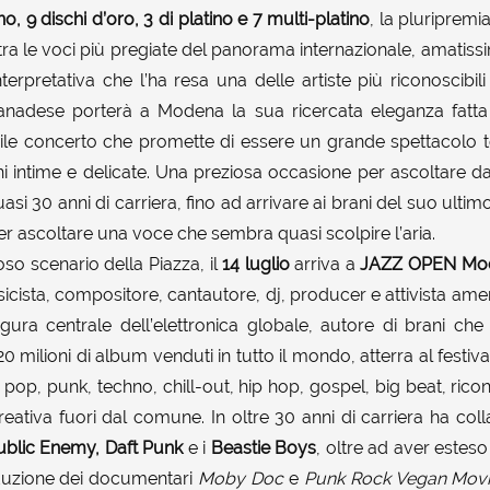
, 9 dischi d’oro, 3 di platino e 7 multi-platino
, la pluripremi
 tra le voci più pregiate del panorama internazionale, amatissi
nterpretativa che l’ha resa una delle artiste più riconoscibi
canadese porterà a Modena la sua ricercata eleganza fatta 
bile concerto che promette di essere un grande spettacolo t
i intime e delicate. Una preziosa occasione per ascoltare da
quasi 30 anni di carriera, fino ad arrivare ai brani del suo ult
er ascoltare una voce che sembra quasi scolpire l’aria.
so scenario della Piazza, il
14 luglio
arriva a
JAZZ OPEN Mo
sicista, compositore, cantautore, dj, producer e attivista ame
igura centrale dell’elettronica globale, autore di brani ch
20 milioni di album venduti in tutto il mondo, atterra al festi
, pop, punk, techno, chill-out, hip hop, gospel, big beat, r
creativa fuori dal comune. In oltre 30 anni di carriera ha c
ublic Enemy, Daft Punk
e i
Beastie Boys
, oltre ad aver esteso 
duzione dei documentari
Moby Doc
e
Punk Rock Vegan Mov