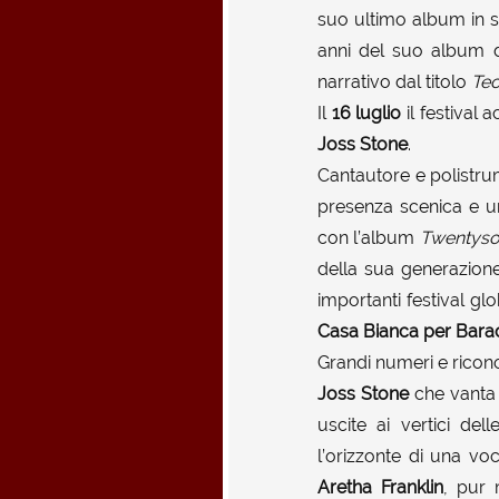
suo ultimo album in 
anni del suo album 
narrativo dal titolo
Tec
Il
16 luglio
il festival 
Joss Stone
.
Cantautore e polistrum
presenza scenica e un
con l’album
Twentyso
della sua generazione
importanti festival gl
Casa Bianca per Bar
Grandi numeri e ricono
Joss Stone
che vanta 
uscite ai vertici de
l’orizzonte di una voc
Aretha Franklin
, pur 