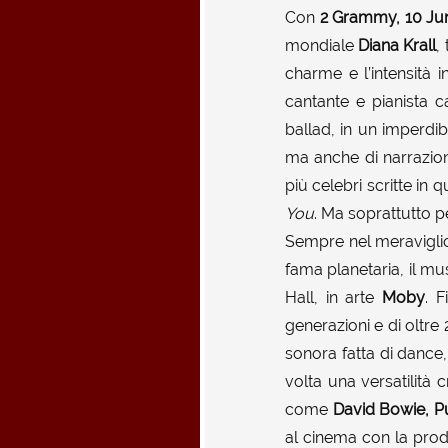
Con
2 Grammy, 10 Juno
mondiale
Diana Krall
,
charme e l’intensità i
cantante e pianista 
ballad, in un imperdi
ma anche di narrazion
più celebri scritte in 
You
. Ma soprattutto p
Sempre nel meraviglio
fama planetaria, il mu
Hall, in arte
Moby
. F
generazioni e di oltre 
sonora fatta di dance
volta una versatilità 
come
David Bowie, P
al cinema con la pro