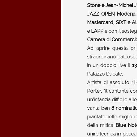
Stone e Jean-Michel J
JAZZ OPEN Moden
Mastercard
,
SIXT
e
Al
e
LAPP
e con il soste
Camera di Commercio
Ad aprire questa pri
straordinario palcos
in un doppio live il
13
Palazzo Ducale.
Artista di assoluto r
Porter
,
“
il cantante c
un’infanzia difficile a
vanta ben
8 nominati
piantate nelle migliori
della mitica
Blue Not
unire tecnica impeccab