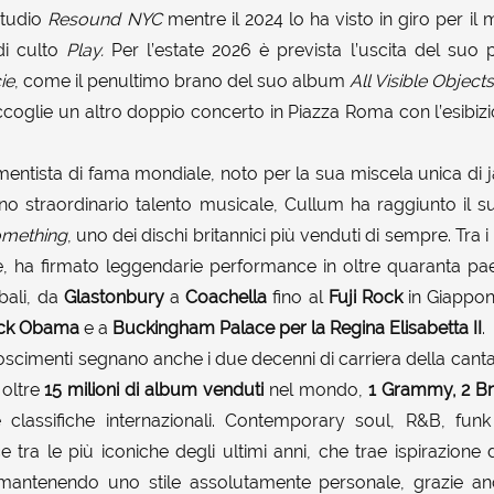
studio
Resound NYC
mentre il 2024 lo ha visto in giro per il
di culto
Play.
Per l’estate 2026 è prevista l’uscita del su
ie
, come il penultimo brano del suo album
All Visible Objects
accoglie un altro doppio concerto in Piazza Roma con l’esibiz
entista di fama mondiale, noto per la sua miscela unica di j
o straordinario talento musicale, Cullum ha raggiunto il s
mething
, uno dei dischi britannici più venduti di sempre. Tra i
, ha firmato leggendarie performance in oltre quaranta paes
obali, da
Glastonbury
a
Coachella
fino al
Fuji Rock
in Giappone
ack Obama
e a
Buckingham Palace per la Regina Elisabetta II
.
scimenti segnano anche i due decenni di carriera della cantan
oltre
15 milioni di album venduti
nel mondo,
1 Grammy, 2 B
lle classifiche internazionali. Contemporary soul, R&B, fu
e tra le più iconiche degli ultimi anni, che trae ispirazione
mantenendo uno stile assolutamente personale, grazie a