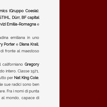
ics (Gruppo Coesia)
,
STIHL
,
Dürr,
BF capital
vizi Emilia-Romagna
e
adina emiliana in uno
ry Porter
e
Diana Krall
,
 di fronte al maestoso
l californiano
Gregory
o intero. Classe 1971,
tutto per
Nat King Cole
,
le sue radici sono ben
are. Fra i nomi di punta
ti al mondo, capace di