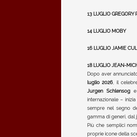
13 LUGLIO
GREGORY P
14 LUGLIO
MOBY
16 LUGLIO
JAMIE CUL
18 LUGLIO
JEAN-MIC
Dopo aver annunciato 
luglio 2026
, il celeb
Jurgen
Schlensog
e 
internazionale – inizi
sempre nel segno de
gamma di generi, dal j
Più che semplici nom
proprie icone della s