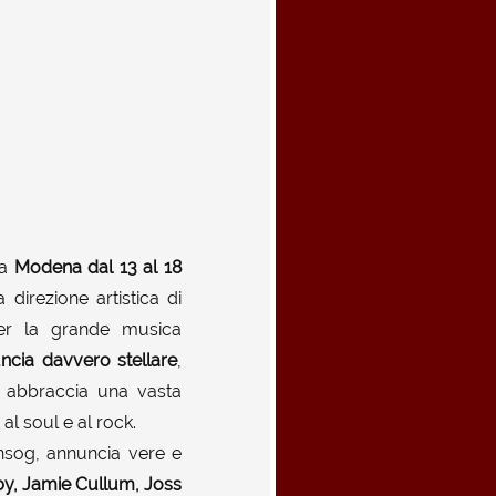
 a
Modena
dal 13 al 18
direzione artistica di
er la grande musica
uncia davvero stellare
,
abbraccia una vasta
al soul e al rock.
ensog, annuncia vere e
by, Jamie Cullum, Joss